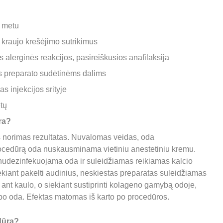
 metu
 kraujo krešėjimo sutrikimus
alerginės reakcijos, pasireiškusios anafilaksija
s preparato sudėtinėms dalims
s injekcijos srityje
tų
ra? 
s norimas rezultatas. Nuvalomas veidas, oda 
ocedūrą oda nuskausminama vietiniu anestetiniu kremu. 
nudezinfekuojama oda ir suleidžiamas reikiamas kalcio 
iekiant pakelti audinius, neskiestas preparatas suleidžiamas 
i ant kaulo, o siekiant sustiprinti kolageno gamybą odoje, 
po oda. Efektas matomas iš karto po procedūros.
dūra? 