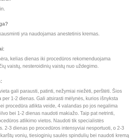
in.
ga? 
kausminti yra naudojamas anestetinis kremas.
i:
ėra, kelias dienas iki procedūros rekomenduojama 
čių vaistų, nesteroidinių vaistų nuo uždegimo.
:
eta gali parausti, patinti, nežymiai niežėti, perštėti. Šios 
per 1-2 dienas. Gali atsirasti mėlynės, kurios išnyksta 
ei procedūra atlikta veide, 4 valandas po jos negalima 
 pilvo bei 1-2 dienas naudoti makiažo. Taip pat netrinti, 
edūros atlikimo vietos. Naudoti tik specialistės 
2-3 dienas po procedūros intensyviai nesportuoti, o 2-3 
karštų vonių, tiesioginių saulės spindulių bei naudoti kremą 