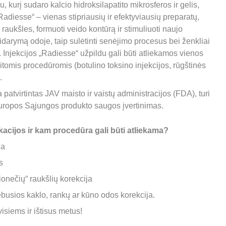
, kurį sudaro kalcio hidroksilapatito mikrosferos ir gelis, 
diesse“ – vienas stipriausių ir efektyviausių preparatų, 
 raukšles, formuoti veido kontūrą ir stimuliuoti naujo 
darymą odoje, taip sulėtinti senėjimo procesus bei ženkliai 
 Injekcijos „Radiesse“ užpildu gali būti atliekamos vienos 
omis procedūromis (botulino toksino injekcijos, rūgštinės 
. 
patvirtintas JAV maisto ir vaistų administracijos (FDA), turi 
 Europos Sąjungos produkto saugos įvertinimas.
acijos ir kam procedūra gali būti atliekama?
ja
s
onečių“ raukšlių korekcija
ebusios kaklo, rankų ar kūno odos korekcija.
isiems ir ištisus metus!