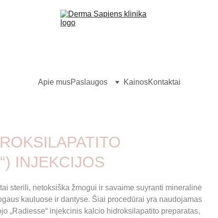
Apie mus
Paslaugos
Kainos
Kontaktai
DROKSILAPATITO 
“) INJEKCIJOS
 tai sterili, netoksiška žmogui ir savaime suyranti mineralinė 
aus kauluose ir dantyse. Šiai procedūrai yra naudojamas 
o „Radiesse“ injekcinis kalcio hidroksilapatito preparatas, 