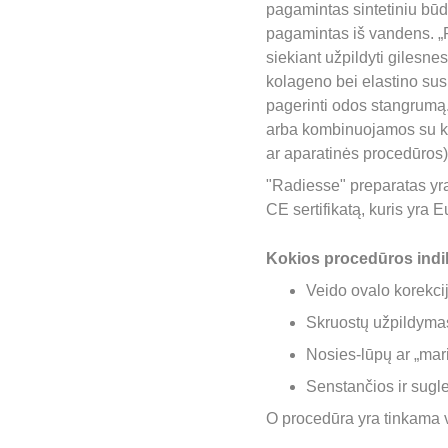
pagamintas sintetiniu būdu
pagamintas iš vandens. „Ra
siekiant užpildyti gilesnes
kolageno bei elastino susi
pagerinti odos stangrumą.
arba kombinuojamos su kit
ar aparatinės procedūros)
"Radiesse" preparatas yra 
CE sertifikatą, kuris yra
Kokios procedūros indik
Veido ovalo korekci
Skruostų užpildyma
Nosies-lūpų ar „mari
Senstančios ir sugl
O procedūra yra tinkama v