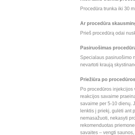
Procedūra trunka iki 30 m
Ar procedūra skausmin
Prieš procedūrą odai nus
Pasiruošimas procedūra
Specialaus pasiruošimo n
nevartoti kraują skystinan
Priežiūra po procedūros
Po procedūros injekcijos vi
reakcijos savaime praeina 
savaime per 5-10 dienų. J
lenktis į priekį, gulėti ant
nemasažuoti, nekasyti proc
rekomenduotas priemones. 
savaites – vengti saunos, 