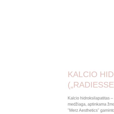
KALCIO HI
(„RADIESSE
Kalcio hidroksilapatitas –
medžiaga, aptinkama žmog
"Merz Aesthetics" gamintoj