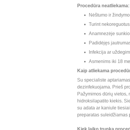
Procedūra neatliekama:
Nėštumo ir žindymo
Turint nekoreguotus
Anamnezėje sunkios 
Padidėjęs jautruma
Infekcija ar uždegima
Asmenims iki 18 me
Kaip atliekama procedū
Su specialiste aptariama
dezinfekuojama. Prieš pr
Pažymimos dūrių vietos, 
hidroksilapatito kiekis. S
su adata ar kaniule tiesia
preparatas suleidžiamas 
Kiek laiko trunka proce