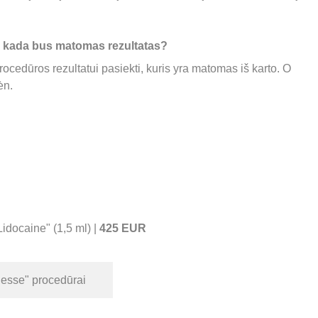
r kada bus matomas rezultatas? 
ocedūros rezultatui pasiekti, kuris yra matomas iš karto. O 
ėn.
docaine" (1,5 ml) | 
425 EUR
iesse" procedūrai