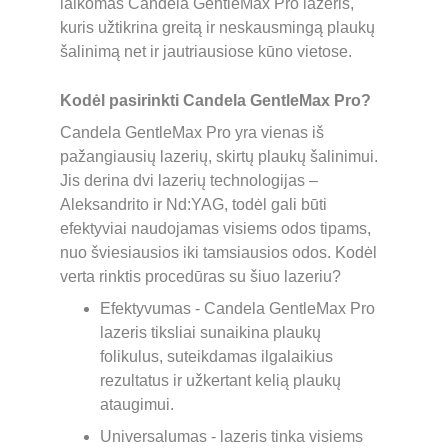
laikomas Candela GentleMax Pro lazeris, 
kuris užtikrina greitą ir neskausmingą plaukų 
šalinimą net ir jautriausiose kūno vietose.
Kodėl pasirinkti Candela GentleMax Pro?
Candela GentleMax Pro yra vienas iš 
pažangiausių lazerių, skirtų plaukų šalinimui. 
Jis derina dvi lazerių technologijas – 
Aleksandrito ir Nd:YAG, todėl gali būti 
efektyviai naudojamas visiems odos tipams, 
nuo šviesiausios iki tamsiausios odos. Kodėl 
verta rinktis procedūras su šiuo lazeriu?
Efektyvumas - Candela GentleMax Pro 
lazeris tiksliai sunaikina plaukų 
folikulus, suteikdamas ilgalaikius 
rezultatus ir užkertant kelią plaukų 
ataugimui.
Universalumas - lazeris tinka visiems 