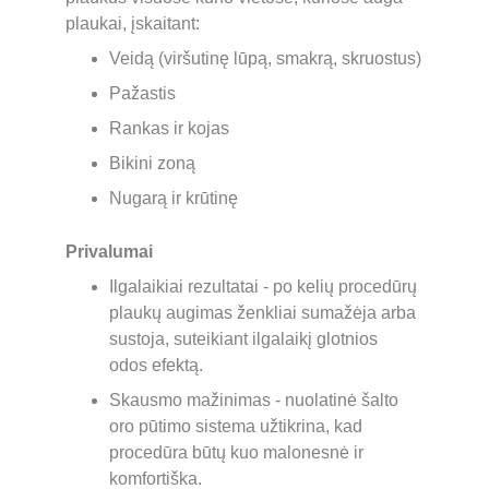
plaukai, įskaitant:
Veidą (viršutinę lūpą, smakrą, skruostus)
Pažastis
Rankas ir kojas
Bikini zoną
Nugarą ir krūtinę
Privalumai
Ilgalaikiai rezultatai - po kelių procedūrų 
plaukų augimas ženkliai sumažėja arba 
sustoja, suteikiant ilgalaikį glotnios 
odos efektą.
Skausmo mažinimas - nuolatinė šalto 
oro pūtimo sistema užtikrina, kad 
procedūra būtų kuo malonesnė ir 
komfortiška.