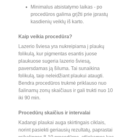
Minimalus atsistatymo laikas - po 
procedūros galima grįžti prie įprastų 
kasdienių veiklų iš karto.
Kaip veikia procedūra?
Lazerio šviesa yra nukreipiama į plaukų 
folikulą, kur pigmentas esantis juose 
plaukuose sugeria lazerio šviesą, 
paversdamas ją šiluma. Tai sunaikina 
folikulą, taip neleidžiant plaukui ataugti. 
Bendra procedūros trukmė priklauso nuo 
šalinamų zonų skaičiaus ir gali trukti nuo 10 
iki 90 min.
Procedūrų skaičius ir intervalai
Kadangi plaukai auga skirtingais ciklais, 
norint pasiekti geriausių rezultatų, paprastai 