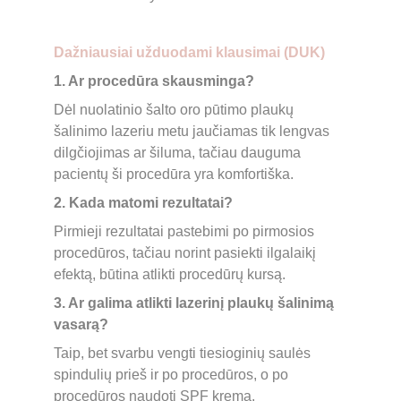
Dažniausiai užduodami klausimai (DUK)
1. Ar procedūra skausminga?
Dėl nuolatinio šalto oro pūtimo plaukų 
šalinimo lazeriu metu jaučiamas tik lengvas 
dilgčiojimas ar šiluma, tačiau dauguma 
pacientų ši procedūra yra komfortiška.
2. Kada matomi rezultatai?
Pirmieji rezultatai pastebimi po pirmosios 
procedūros, tačiau norint pasiekti ilgalaikį 
efektą, būtina atlikti procedūrų kursą.
3. Ar galima atlikti lazerinį plaukų šalinimą 
vasarą?
Taip, bet svarbu vengti tiesioginių saulės 
spindulių prieš ir po procedūros, o po 
procedūros naudoti SPF kremą.