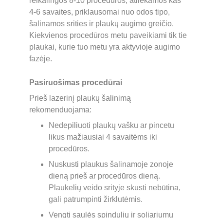
reikalingos 8-10 procedūros, atliekamos kas 
4-6 savaites, priklausomai nuo odos tipo, 
šalinamos srities ir plaukų augimo greičio. 
Kiekvienos procedūros metu paveikiami tik tie 
plaukai, kurie tuo metu yra aktyvioje augimo 
fazėje.
Pasiruošimas procedūrai
Prieš lazerinį plaukų šalinimą 
rekomenduojama:
Nedepiliuoti plaukų vašku ar pincetu 
likus mažiausiai 4 savaitėms iki 
procedūros. 
Nuskusti plaukus šalinamoje zonoje 
dieną prieš ar procedūros dieną. 
Plaukelių veido srityje skusti nebūtina, 
gali patrumpinti žirklutėmis.
Vengti saulės spindulių ir soliariumų 