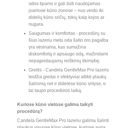
odos tipams ir gali būti naudojamas 
įvairiose kūno zonose – nuo veido iki 
didelių kūno sričių, tokių kaip kojos ar 
nugara.
Saugumas ir komfortas - procedūrų su 
šiuo lazeriu metu oda šalto oro pagalba 
yra vėsinama, kas sumažina 
diskomfortą ir apsaugo odą, mažindami 
nepageidaujamų reiškinių tikimybę.
Greitis - Candela GentleMax Pro lazeris 
leidžia greitai ir efektyviai atlikti plaukų 
šalinimą net ir didelėse kūno srityse, o 
tai taupo procedūros laiką.
Kuriose kūno vietose galima taikyti 
procedūrą?
Candela GentleMax Pro lazeriu galima šalinti 
plaukus visuose kūno vietose, kuriose auga 