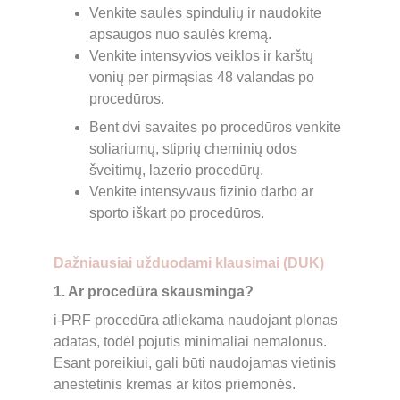
Venkite saulės spindulių ir naudokite 
apsaugos nuo saulės kremą.
Venkite intensyvios veiklos ir karštų 
vonių per pirmąsias 48 valandas po 
procedūros.
Bent dvi savaites po procedūros venkite 
soliariumų, stiprių cheminių odos 
šveitimų, lazerio procedūrų.
Venkite intensyvaus fizinio darbo ar 
sporto iškart po procedūros.
Dažniausiai užduodami klausimai (DUK)
1. Ar procedūra skausminga?
i-PRF procedūra atliekama naudojant plonas 
adatas, todėl pojūtis minimaliai nemalonus. 
Esant poreikiui, gali būti naudojamas vietinis 
anestetinis kremas ar kitos priemonės.