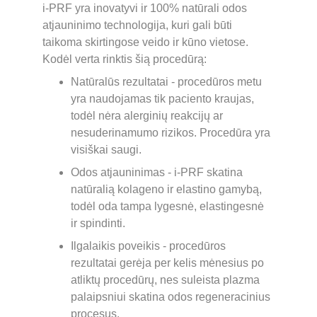
i-PRF yra inovatyvi ir 100% natūrali odos 
atjauninimo technologija, kuri gali būti 
taikoma skirtingose veido ir kūno vietose. 
Kodėl verta rinktis šią procedūrą:
Natūralūs rezultatai - procedūros metu 
yra naudojamas tik paciento kraujas, 
todėl nėra alerginių reakcijų ar 
nesuderinamumo rizikos. Procedūra yra 
visiškai saugi.
Odos atjauninimas - i-PRF skatina 
natūralią kolageno ir elastino gamybą, 
todėl oda tampa lygesnė, elastingesnė 
ir spindinti.
Ilgalaikis poveikis - procedūros 
rezultatai gerėja per kelis mėnesius po 
atliktų procedūrų, nes suleista plazma 
palaipsniui skatina odos regeneracinius 
procesus.