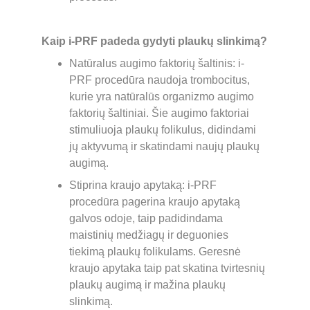
Kaip i-PRF padeda gydyti plaukų slinkimą?
Natūralus augimo faktorių šaltinis: i-
PRF procedūra naudoja trombocitus, 
kurie yra natūralūs organizmo augimo 
faktorių šaltiniai. Šie augimo faktoriai 
stimuliuoja plaukų folikulus, didindami 
jų aktyvumą ir skatindami naujų plaukų 
augimą.
Stiprina kraujo apytaką: i-PRF 
procedūra pagerina kraujo apytaką 
galvos odoje, taip padidindama 
maistinių medžiagų ir deguonies 
tiekimą plaukų folikulams. Geresnė 
kraujo apytaka taip pat skatina tvirtesnių 
plaukų augimą ir mažina plaukų 
slinkimą.