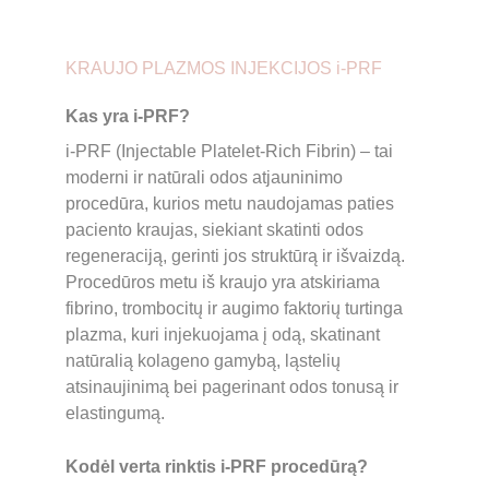
KRAUJO PLAZMOS INJEKCIJOS i-PRF
Kas yra i-PRF?
i-PRF (Injectable Platelet-Rich Fibrin) – tai 
moderni ir natūrali odos atjauninimo 
procedūra, kurios metu naudojamas paties 
paciento kraujas, siekiant skatinti odos 
regeneraciją, gerinti jos struktūrą ir išvaizdą. 
Procedūros metu iš kraujo yra atskiriama 
fibrino, trombocitų ir augimo faktorių turtinga 
plazma, kuri injekuojama į odą, skatinant 
natūralią kolageno gamybą, ląstelių 
atsinaujinimą bei pagerinant odos tonusą ir 
elastingumą.
Kodėl verta rinktis i-PRF procedūrą?