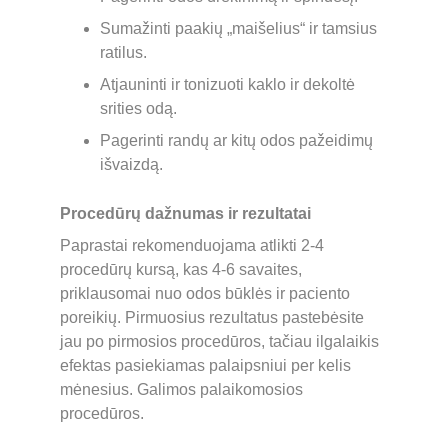
Sumažinti paakių „maišelius“ ir tamsius 
ratilus.
Atjauninti ir tonizuoti kaklo ir dekoltė 
srities odą.
Pagerinti randų ar kitų odos pažeidimų 
išvaizdą.
Procedūrų dažnumas ir rezultatai
Paprastai rekomenduojama atlikti 2-4 
procedūrų kursą, kas 4-6 savaites, 
priklausomai nuo odos būklės ir paciento 
poreikių. Pirmuosius rezultatus pastebėsite 
jau po pirmosios procedūros, tačiau ilgalaikis 
efektas pasiekiamas palaipsniui per kelis 
mėnesius. Galimos palaikomosios 
procedūros.