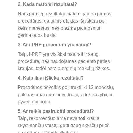
2. Kada matomi rezultatai?
Nors pirmieji rezultatai matomi jau po pirmos 
procedūros, galutinis efektas išryškėja per 
kelis mėnesius, nes plazma palaipsniui 
gerina odos būklę.
3. Ar i-PRF procedūra yra saugi?
Taip, i-PRF yra visiškai natūrali ir saugi 
procedūra, nes naudojamas paciento paties 
kraujas, todėl nėra alerginių reakcijų rizikos.
4. Kaip ilgai išlieka rezultatai?
Procedūros poveikis gali trukti iki 12 mėnesių, 
priklausomai nuo individualių odos savybių ir 
gyvenimo būdo.
5. Ar reikia pasiruošti procedūrai?
Taip, rekomenduojama nevartoti kraują 
skystinančių vaistų, gerti daug skysčių prieš 
procedūrą ir vengti alkoholio.