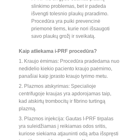
slinkimo problemas, bet ir padeda 
išvengti tolesnio plaukų praradimo. 
Procedūra yra puiki prevencinė 
priemonė tiems, kurie nori išsaugoti 
savo plaukų grožį ir sveikatą.
Kaip atliekama i-PRF procedūra?
1. Kraujo ėmimas: Procedūra pradedama nuo 
nedidelio kiekio paciento kraujo paėmimo, 
panašiai kaip įprasto kraujo tyrimo metu.
2. Plazmos atskyrimas: Specialioje 
centrifugoje kraujas yra apdorojamas taip, 
kad atskirtų trombocitų ir fibrino turtingą 
plazmą.
3. Plazmos injekcija: Gautas I-PRF tirpalas 
yra suleidžiamas į reikiamas odos sritis, 
kuriose siekiama atjauninti odą arba išspręsti 