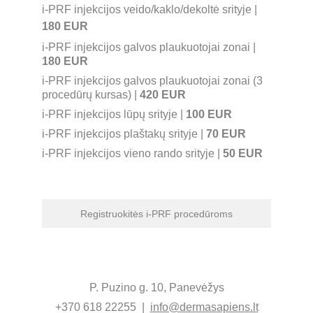
i-PRF injekcijos veido/kaklo/dekoltė srityje | 
180 EUR
i-PRF injekcijos galvos plaukuotojai zonai | 
180 EUR
i-PRF injekcijos galvos plaukuotojai zonai (3 
procedūrų kursas) | 
420 EUR
i-PRF injekcijos lūpų srityje | 
100 EUR
i-PRF injekcijos plaštakų srityje | 
70 EUR
i-PRF injekcijos vieno rando srityje | 
50 EUR
Registruokitės i-PRF procedūroms
P. Puzino g. 10, Panevėžys
+370 618 22255  |  
info@dermasapiens.lt