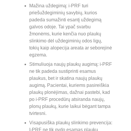
Mažina uždegimą: i-PRF turi 
priešuždegiminių savybių, kurios 
padeda sumažinti esantį uždegimą 
galvos odoje. Tai ypač svarbu 
žmonėms, kurie kenčia nuo plaukų 
slinkimo dėl uždegiminių odos ligų, 
tokių kaip alopecija areata ar seborejinė 
egzema.
Stimuliuoja naujų plaukų augimą: i-PRF 
ne tik padeda sustiprinti esamus 
plaukus, bet ir skatina naujų plaukų 
augimą. Pacientai, kuriems pasireiškia 
plaukų plonėjimas, dažnai pastebi, kad 
po i-PRF procedūrų atsiranda naujų, 
plonų plaukų, kurie laikui bėgant tampa 
tvirtesni.
Visapusiška plaukų slinkimo prevencija: 
I-PRF ne tik gydo esamas plaukų 