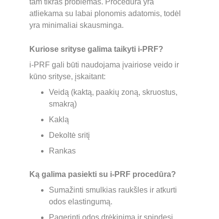
tam tikras problemas. Procedūra yra 
atliekama su labai plonomis adatomis, todėl 
yra minimaliai skausminga.
Kuriose srityse galima taikyti i-PRF?
i-PRF gali būti naudojama įvairiose veido ir 
kūno srityse, įskaitant:
Veidą (kaktą, paakių zoną, skruostus, 
smakrą)
Kaklą
Dekoltė sritį
Rankas
Ką galima pasiekti su i-PRF procedūra?
Sumažinti smulkias raukšles ir atkurti 
odos elastingumą.
Pagerinti odos drėkinimą ir spindesį.