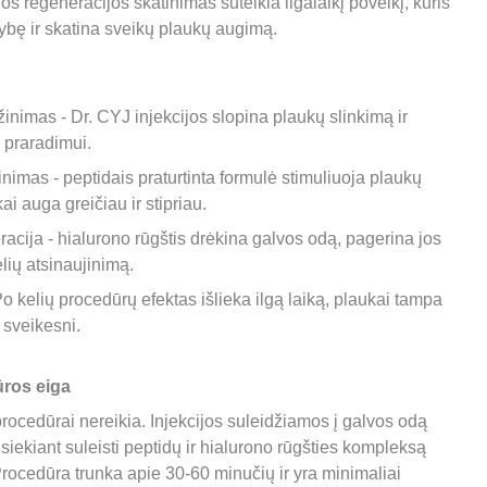
os regeneracijos skatinimas suteikia ilgalaikį poveikį, kuris 
ybę ir skatina sveikų plaukų augimą.
nimas - Dr. CYJ injekcijos slopina plaukų slinkimą ir 
 praradimui.
imas - peptidais praturtinta formulė stimuliuoja plaukų 
kai auga greičiau ir stipriau.
cija - hialurono rūgštis drėkina galvos odą, pagerina jos 
elių atsinaujinimą.
Po kelių procedūrų efektas išlieka ilgą laiką, plaukai tampa 
r sveikesni.
ūros eiga
ocedūrai nereikia. Injekcijos suleidžiamos į galvos odą 
iekiant suleisti peptidų ir hialurono rūgšties kompleksą 
. Procedūra trunka apie 30-60 minučių ir yra minimaliai 