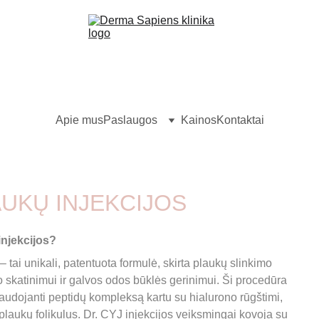
Apie mus
Paslaugos
Kainos
Kontaktai
AUKŲ INJEKCIJOS
injekcijos?
– tai unikali, patentuota formulė, skirta plaukų slinkimo 
skatinimui ir galvos odos būklės gerinimui. Ši procedūra 
naudojanti peptidų kompleksą kartu su hialurono rūgštimi, 
a plaukų folikulus. Dr. CYJ injekcijos veiksmingai kovoja su 