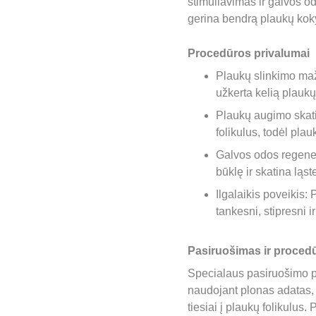
stimuliavimas ir galvos od
gerina bendrą plaukų kok
Procedūros privalumai
Plaukų slinkimo maži
užkerta kelią plaukų
Plaukų augimo skatin
folikulus, todėl plau
Galvos odos regenera
būklę ir skatina ląst
Ilgalaikis poveikis: 
tankesni, stipresni i
Pasiruošimas ir proced
Specialaus pasiruošimo pr
naudojant plonas adatas, s
tiesiai į plaukų folikulus