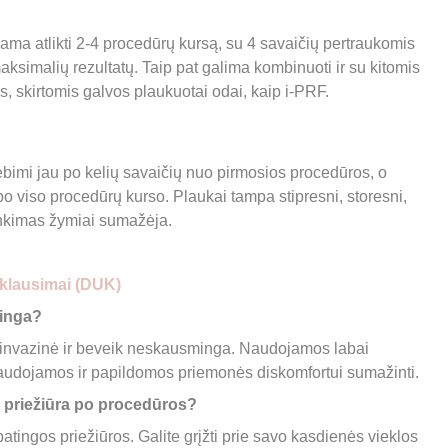
a atlikti 2-4 procedūrų kursą, su 4 savaičių pertraukomis 
aksimalių rezultatų. Taip pat galima kombinuoti ir su kitomis 
, skirtomis galvos plaukuotai odai, kaip i-PRF.
ebimi jau po kelių savaičių nuo pirmosios procedūros, o 
po viso procedūrų kurso. Plaukai tampa stipresni, storesni, 
inkimas žymiai sumažėja.
klausimai (DUK)
inga? 
 invazinė ir beveik neskausminga. Naudojamos labai 
naudojamos ir papildomos priemonės diskomfortui sumažinti.
a priežiūra po procedūros? 
tingos priežiūros. Galite grįžti prie savo kasdienės vieklos 