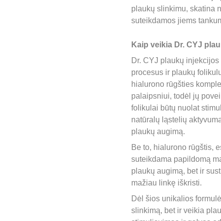
plaukų slinkimu, skatina
suteikdamos jiems tankum
Kaip veikia Dr. CYJ plau
Dr. CYJ plaukų injekcijos 
procesus ir plaukų folikul
hialurono rūgšties komplek
palaipsniui, todėl jų povei
folikulai būtų nuolat stim
natūralų ląstelių aktyvumą,
plaukų augimą.
Be to, hialurono rūgštis, 
suteikdama papildomą mait
plaukų augimą, bet ir susti
mažiau linkę iškristi.
Dėl šios unikalios formulė
slinkimą, bet ir veikia pl