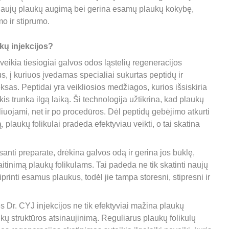
 naujų plaukų augimą bei gerina esamų plaukų kokybę, 
o ir stiprumo.
kų injekcijos?
veikia tiesiogiai galvos odos ląstelių regeneracijos 
us, į kuriuos įvedamas specialiai sukurtas peptidų ir 
sas. Peptidai yra veikliosios medžiagos, kurios išsiskiria 
kis trunka ilgą laiką. Ši technologija užtikrina, kad plaukų 
uliuojami, net ir po procedūros. Dėl peptidų gebėjimo atkurti 
 plaukų folikulai pradeda efektyviau veikti, o tai skatina 
esanti preparate, drėkina galvos odą ir gerina jos būklę, 
inimą plaukų folikulams. Tai padeda ne tik skatinti naujų 
printi esamus plaukus, todėl jie tampa storesni, stipresni ir 
s Dr. CYJ injekcijos ne tik efektyviai mažina plaukų 
aukų struktūros atsinaujinimą. Reguliarus plaukų folikulų 