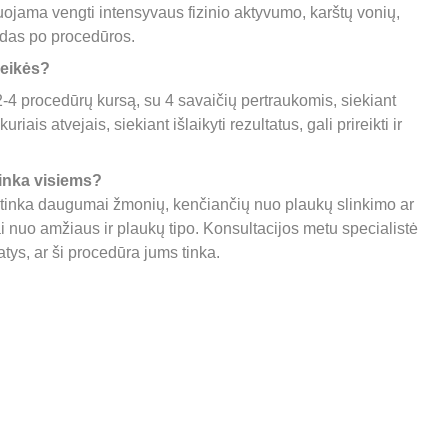
uojama vengti intensyvaus fizinio aktyvumo, karštų vonių, 
ndas po procedūros.
eikės? 
-4 procedūrų kursą, su 4 savaičių pertraukomis, siekiant 
kuriais atvejais, siekiant išlaikyti rezultatus, gali prireikti ir 
tinka visiems? 
 tinka daugumai žmonių, kenčiančių nuo plaukų slinkimo ar 
 nuo amžiaus ir plaukų tipo. Konsultacijos metu specialistė 
atys, ar ši procedūra jums tinka.