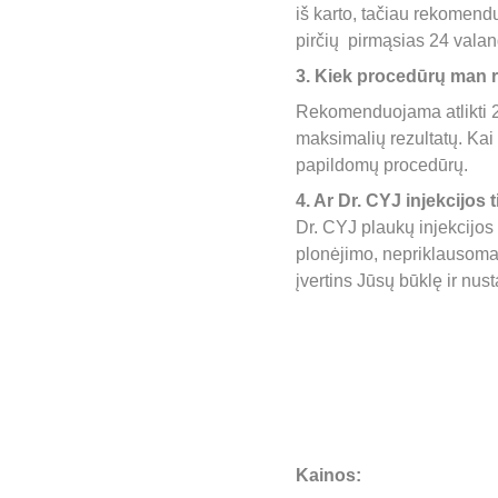
iš karto, tačiau rekomend
pirčių  pirmąsias 24 vala
3. Kiek procedūrų man r
R
ekomenduojama atlikti 2
maksimalių rezultatų. 
Kai 
papildomų procedūrų.
4. Ar Dr. CYJ injekcijos 
Dr. CYJ plaukų injekcijos
plonėjimo, nepriklausomai
įvertins Jūsų būklę ir nust
Kainos: