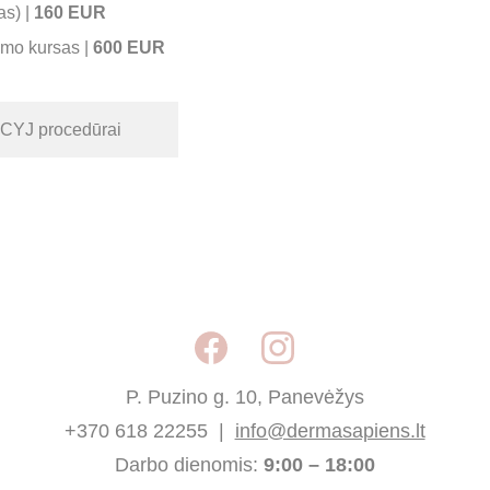
s) | 
160 EUR
mo kursas | 
600 EUR
. CYJ procedūrai
P. Puzino g. 10, Panevėžys
+370 618 22255  |  
info@dermasapiens.lt
Darbo dienomis: 
9:00 – 18:00