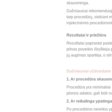
skausminga.
Dažniausiai rekomenduojam
tarp procedūrų, siekiant m
injekcinėmis procedūromis
Rezultatai ir priežiūra
Rezultatai paprastai past
pilnas poveikis išryškėja 
jų augimas spartėja, o sl
Dažniausiai užduodami 
1. Ar procedūra skausm
Procedūra yra minimaliai
plonos adatos, gali būti 
2. Ar reikalinga ypating
Po procedūros nereikia ypa