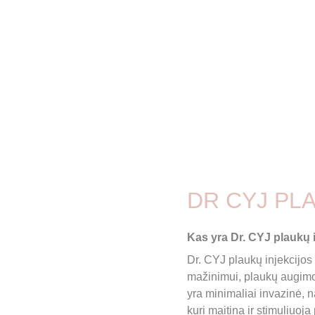
DR CYJ PL
Kas yra Dr. CYJ plaukų 
Dr. CYJ plaukų injekcijos 
mažinimui, plaukų augimo 
yra minimaliai invazinė, 
kuri maitina ir stimuliuoj