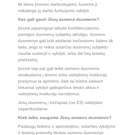
tik tiems Įmonės darbuotojams, kuriems ji 
reikalinga jų darbo funkcijoms vykdyti.
Kas gali gauti Jūsų asmens duomenis?
Įmonė įsipareigoja laikytis konfidencialumo 
pareigos duomenų subjektų atžvilgiu. Asmens 
duomenys gali būti atskleisti trečiosioms šalims tik 
tada, jeigu to reikia sutarčiai duomenų subjekto 
naudai sudaryti ir vykdyti, arba dėl kitų teisėtų 
priežasčių.
Įmonė taip pat gali teikti asmens duomenis 
atsakydama į teismo arba valstybinių institucijų 
prašymus ta apimtimi, kiek tai būtina siekiant 
tinkamai vykdyti galiojančius teisės aktus ir 
valstybinių institucijų nurodymus.
Jūsų duomenų į trečiąsias (ne ES) valstybes 
neperduodame.
Kiek laiko saugome Jūsų asmens duomenis?
Paslaugų teikimo ir apmokėjimo, sutarties vykdymo 
ir teisinių prievolių tikslais asmens duomenys 