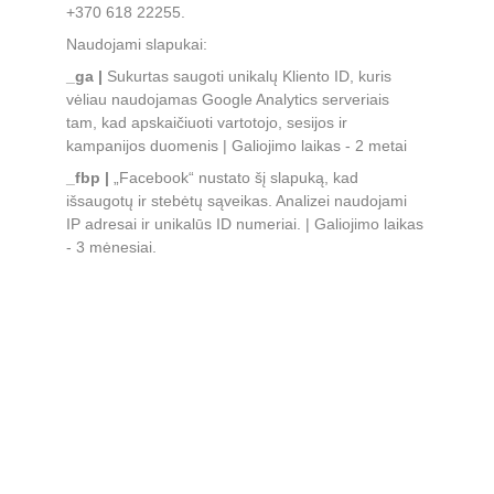
+370 618 22255.
Naudojami slapukai:
_ga | 
Sukurtas saugoti unikalų Kliento ID, kuris 
vėliau naudojamas Google Analytics serveriais 
tam, kad apskaičiuoti vartotojo, sesijos ir 
kampanijos duomenis | Galiojimo laikas - 2 metai
_fbp | 
„Facebook“ nustato šį slapuką, kad 
išsaugotų ir stebėtų sąveikas. Analizei naudojami 
IP adresai ir unikalūs ID numeriai. | Galiojimo laikas 
- 3 mėnesiai.