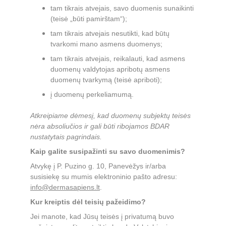
tam tikrais atvejais, savo duomenis sunaikinti 
(teisė „būti pamirštam“);
tam tikrais atvejais nesutikti, kad būtų 
tvarkomi mano asmens duomenys;
tam tikrais atvejais, reikalauti, kad asmens 
duomenų valdytojas apribotų asmens 
duomenų tvarkymą (teisė apriboti);
į duomenų perkeliamumą.
Atkreipiame dėmesį, kad duomenų subjektų teisės 
nėra absoliučios ir gali būti ribojamos BDAR 
nustatytais pagrindais.
Kaip galite susipažinti su savo duomenimis?
Atvykę į P. Puzino g. 10, Panevėžys ir/arba 
susisiekę su mumis elektroninio pašto adresu: 
info@dermasapiens.lt
.
Kur kreiptis dėl teisių pažeidimo?
Jei manote, kad Jūsų teisės į privatumą buvo 