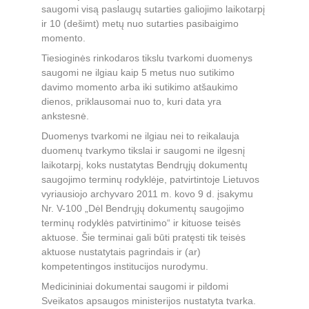
saugomi visą paslaugų sutarties galiojimo laikotarpį 
ir 10 (dešimt) metų nuo sutarties pasibaigimo 
momento.
Tiesioginės rinkodaros tikslu tvarkomi duomenys 
saugomi ne ilgiau kaip 5 metus nuo sutikimo 
davimo momento arba iki sutikimo atšaukimo 
dienos, priklausomai nuo to, kuri data yra 
ankstesnė.
Duomenys tvarkomi ne ilgiau nei to reikalauja 
duomenų tvarkymo tikslai ir saugomi ne ilgesnį 
laikotarpį, koks nustatytas Bendrųjų dokumentų 
saugojimo terminų rodyklėje, patvirtintoje Lietuvos 
vyriausiojo archyvaro 2011 m. kovo 9 d. įsakymu 
Nr. V-100 „Dėl Bendrųjų dokumentų saugojimo 
terminų rodyklės patvirtinimo“ ir kituose teisės 
aktuose. Šie terminai gali būti pratęsti tik teisės 
aktuose nustatytais pagrindais ir (ar) 
kompetentingos institucijos nurodymu.
Medicininiai dokumentai saugomi ir pildomi 
Sveikatos apsaugos ministerijos nustatyta tvarka.