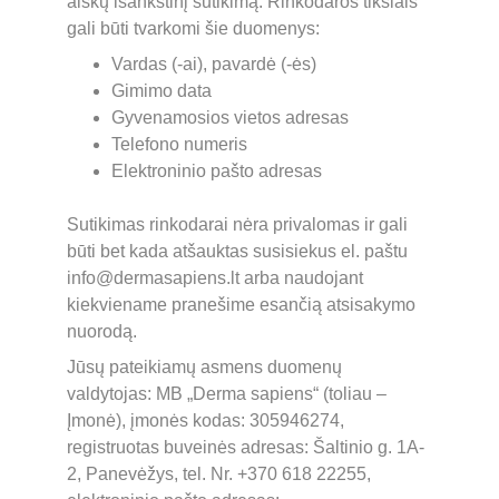
aiškų išankstinį sutikimą. Rinkodaros tikslais 
gali būti tvarkomi šie duomenys:
Vardas (-ai), pavardė (-ės)
Gimimo data
Gyvenamosios vietos adresas
Telefono numeris
Elektroninio pašto adresas
Sutikimas rinkodarai nėra privalomas ir gali 
būti bet kada atšauktas susisiekus el. paštu 
info@dermasapiens.lt arba naudojant 
kiekviename pranešime esančią atsisakymo 
nuorodą.
Jūsų pateikiamų asmens duomenų 
valdytojas: MB „Derma sapiens“ (toliau – 
Įmonė), įmonės kodas: 305946274, 
registruotas buveinės adresas: Šaltinio g. 1A-
2, Panevėžys, tel. Nr. +370 618 22255, 