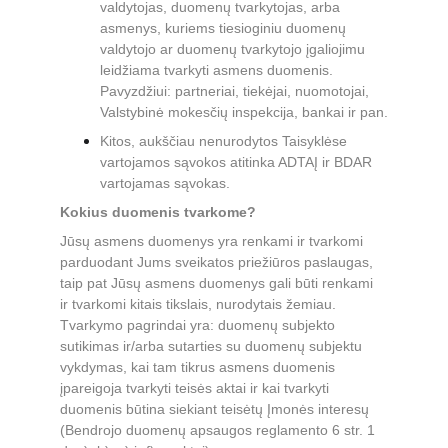
valdytojas, duomenų tvarkytojas, arba 
asmenys, kuriems tiesioginiu duomenų 
valdytojo ar duomenų tvarkytojo įgaliojimu 
leidžiama tvarkyti asmens duomenis. 
Pavyzdžiui: partneriai, tiekėjai, nuomotojai, 
Valstybinė mokesčių inspekcija, bankai ir pan.
Kitos, aukščiau nenurodytos Taisyklėse 
vartojamos sąvokos atitinka ADTAĮ ir BDAR 
vartojamas sąvokas.
Kokius duomenis tvarkome?
Jūsų asmens duomenys yra renkami ir tvarkomi 
parduodant Jums sveikatos priežiūros paslaugas, 
taip pat Jūsų asmens duomenys gali būti renkami 
ir tvarkomi kitais tikslais, nurodytais žemiau. 
Tvarkymo pagrindai yra: duomenų subjekto 
sutikimas ir/arba sutarties su duomenų subjektu 
vykdymas, kai tam tikrus asmens duomenis 
įpareigoja tvarkyti teisės aktai ir kai tvarkyti 
duomenis būtina siekiant teisėtų Įmonės interesų 
(Bendrojo duomenų apsaugos reglamento 6 str. 1 