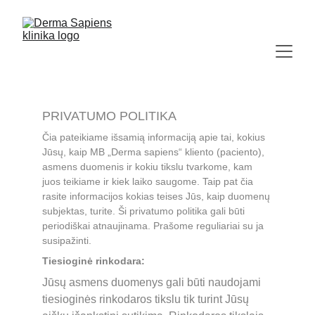
PRIVATUMO POLITIKA
Čia pateikiame išsamią informaciją apie tai, kokius 
Jūsų, kaip MB „Derma sapiens“ kliento (paciento), 
asmens duomenis ir kokiu tikslu tvarkom
e, kam 
juos teikiame ir kiek laiko saugome. Taip pat čia 
rasite informacijos kokias teises Jūs, kaip duomenų 
subjektas, turite. Ši privatumo politika gali būti 
periodiškai atnaujinama. Prašome reguliariai su ja 
susipažinti.
Tiesioginė rinkodara:
Jūsų asmens duomenys gali būti naudojami 
tiesioginės rinkodaros tikslu tik turint Jūsų 