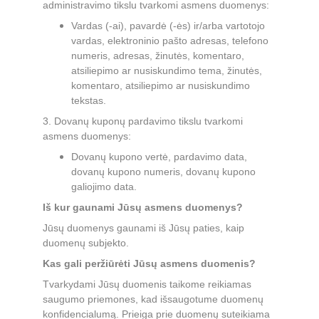
administravimo tikslu tvarkomi asmens duomenys:
Vardas (-ai), pavardė (-ės) ir/arba vartotojo 
vardas, elektroninio pašto adresas, telefono 
numeris, adresas, žinutės, komentaro, 
atsiliepimo ar nusiskundimo tema, žinutės, 
komentaro, atsiliepimo ar nusiskundimo 
tekstas.
3. Dovanų kuponų pardavimo tikslu tvarkomi 
asmens duomenys:
Dovanų kupono vertė, pardavimo data, 
dovanų kupono numeris, dovanų kupono 
galiojimo data.
Iš kur gaunami Jūsų asmens duomenys?
Jūsų duomenys gaunami iš Jūsų paties, kaip 
duomenų subjekto.
Kas gali peržiūrėti Jūsų asmens duomenis?
Tvarkydami Jūsų duomenis taikome reikiamas 
saugumo priemones, kad išsaugotume duomenų 
konfidencialumą. Prieiga prie duomenų suteikiama 