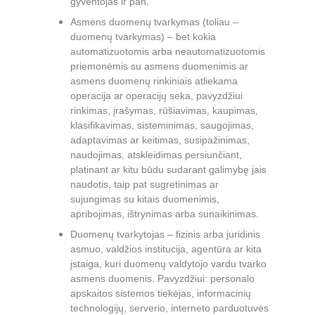
gyventojas ir pan.
Asmens duomenų tvarkymas (toliau – 
duomenų tvarkymas) – bet kokia 
automatizuotomis arba neautomatizuotomis 
priemonėmis su asmens duomenimis ar 
asmens duomenų rinkiniais atliekama 
operacija ar operacijų seka, pavyzdžiui 
rinkimas, įrašymas, rūšiavimas, kaupimas, 
klasifikavimas, sisteminimas, saugojimas, 
adaptavimas ar keitimas, susipažinimas, 
naudojimas, atskleidimas persiunčiant, 
platinant ar kitu būdu sudarant galimybę jais 
naudotis, taip pat sugretinimas ar 
sujungimas su kitais duomenimis, 
apribojimas, ištrynimas arba sunaikinimas.
Duomenų tvarkytojas – fizinis arba juridinis 
asmuo, valdžios institucija, agentūra ar kita 
įstaiga, kuri duomenų valdytojo vardu tvarko 
asmens duomenis. Pavyzdžiui: personalo 
apskaitos sistemos tiekėjas, informacinių 
technologijų, serverio, interneto parduotuvės 