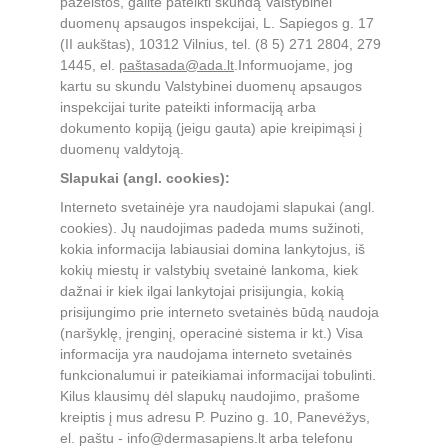
pažeistos, galite pateikti skundą Valstybinei 
duomenų apsaugos inspekcijai, L. Sapiegos g. 17 
(II aukštas), 10312 Vilnius, tel. (8 5) 271 2804, 279 
1445, el. 
paštas
ada@ada.lt
.Informuojame, jog 
kartu su skundu Valstybinei duomenų apsaugos 
inspekcijai turite pateikti informaciją arba 
dokumento kopiją (jeigu gauta) apie kreipimąsi į 
duomenų valdytoją.
Slapukai (angl. cookies):
Interneto svetainėje yra naudojami slapukai (angl. 
cookies). Jų naudojimas padeda mums sužinoti, 
kokia informacija labiausiai domina lankytojus, iš 
kokių miestų ir valstybių svetainė lankoma, kiek 
dažnai ir kiek ilgai lankytojai prisijungia, kokią 
prisijungimo prie interneto svetainės būdą naudoja 
(naršyklę, įrenginį, operacinė sistema ir kt.) Visa 
informacija yra naudojama interneto svetainės 
funkcionalumui ir pateikiamai informacijai tobulinti. 
Kilus klausimų dėl slapukų naudojimo, prašome 
kreiptis į mus adresu P. Puzino g. 10, Panevėžys, 
el. paštu - info@dermasapiens.lt arba telefonu 