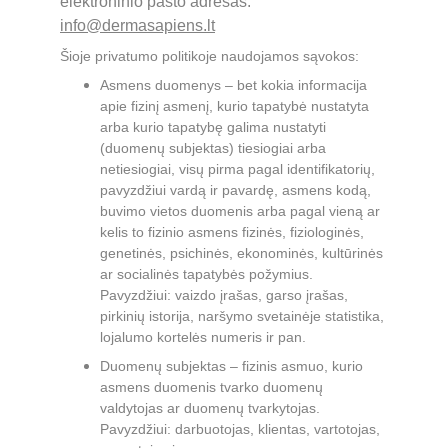
elektroninio pašto adresas: 
info@dermasapiens.lt
Šioje privatumo politikoje naudojamos sąvokos: 
Asmens duomenys – bet kokia informacija 
apie fizinį asmenį, kurio tapatybė nustatyta 
arba kurio tapatybę galima nustatyti 
(duomenų subjektas) tiesiogiai arba 
netiesiogiai, visų pirma pagal identifikatorių, 
pavyzdžiui vardą ir pavardę, asmens kodą, 
buvimo vietos duomenis arba pagal vieną ar 
kelis to fizinio asmens fizinės, fiziologinės, 
genetinės, psichinės, ekonominės, kultūrinės 
ar socialinės tapatybės požymius. 
Pavyzdžiui: vaizdo įrašas, garso įrašas, 
pirkinių istorija, naršymo svetainėje statistika, 
lojalumo kortelės numeris ir pan.
Duomenų subjektas – fizinis asmuo, kurio 
asmens duomenis tvarko duomenų 
valdytojas ar duomenų tvarkytojas. 
Pavyzdžiui: darbuotojas, klientas, vartotojas, 