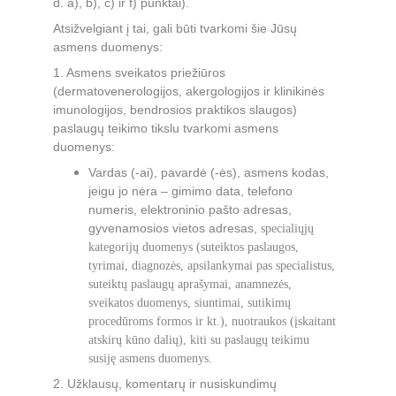
d. a), b), c) ir f) punktai).
Atsižvelgiant į tai, gali būti tvarkomi šie Jūsų 
asmens duomenys:
1. Asmens sveikatos priežiūros 
(dermatovenerologijos, akergologijos ir klinikinės 
imunologijos, bendrosios praktikos slaugos) 
paslaugų teikimo tikslu tvarkomi asmens 
duomenys:
Vardas (-ai), pavardė (-ės), asmens kodas, 
jeigu jo nėra – gimimo data, telefono 
numeris, elektroninio pašto adresas, 
gyvenamosios vietos adresas, 
specialiųjų 
kategorijų duomenys (suteiktos paslaugos, 
tyrimai, diagnozės, apsilankymai pas specialistus, 
suteiktų paslaugų aprašymai, anamnezės, 
sveikatos duomenys, siuntimai, sutikimų 
procedūroms formos ir kt.), nuotraukos (įskaitant 
atskirų kūno dalių), kiti su paslaugų teikimu 
susiję asmens duomenys.
2. Užklausų, komentarų ir nusiskundimų 