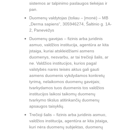
sistemos ar talpinimo paslaugos tiekėjas ir 
pan.
Duomenų valdytojas (toliau – Įmonė) – MB 
„Derma sapiens“, 305946274, Šaltinio g. 1A-
2, Panevėžys
Duomenų gavėjas – fizinis arba juridinis 
asmuo, valdžios institucija, agentūra ar kita 
įstaiga, kuriai atskleidžiami asmens 
duomenys, nesvarbu, ar tai trečioji šalis, ar 
ne. Valdžios institucijos, kurios pagal 
valstybės narės teisės aktus gali gauti 
asmens duomenis vykdydamos konkretų 
tyrimą, nelaikomos duomenų gavėjais; 
tvarkydamos tuos duomenis tos valdžios 
institucijos laikosi taikomų duomenų 
tvarkymo tikslus atitinkančių duomenų 
apsaugos taisyklių.
Trečioji šalis – fizinis arba juridinis asmuo, 
valdžios institucija, agentūra ar kita įstaiga, 
kuri nėra duomenų subjektas, duomenų 