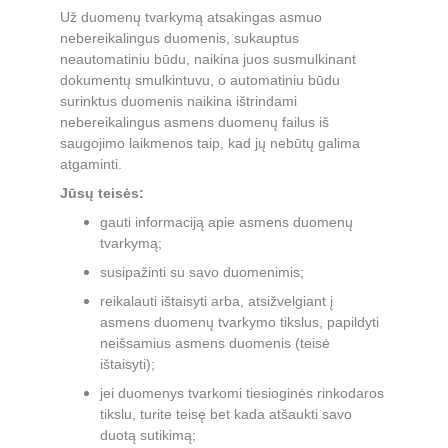
Už duomenų tvarkymą atsakingas asmuo 
nebereikalingus duomenis, sukauptus 
neautomatiniu būdu, naikina juos susmulkinant 
dokumentų smulkintuvu, o automatiniu būdu 
surinktus duomenis naikina ištrindami 
nebereikalingus asmens duomenų failus iš 
saugojimo laikmenos taip, kad jų nebūtų galima 
atgaminti.
Jūsų teisės:
gauti informaciją apie asmens duomenų 
tvarkymą;
susipažinti su savo duomenimis;
reikalauti ištaisyti arba, atsižvelgiant į 
asmens duomenų tvarkymo tikslus, papildyti 
neišsamius asmens duomenis (teisė 
ištaisyti);
jei duomenys tvarkomi tiesioginės rinkodaros 
tikslu, turite teisę bet kada atšaukti savo 
duotą sutikimą;