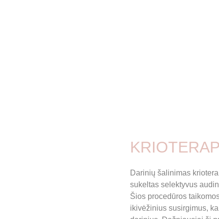
KRIOTERAP
Darinių šalinimas krioter
sukeltas selektyvus audin
Šios procedūros taikomos 
ikivėžinius susirgimus, ka