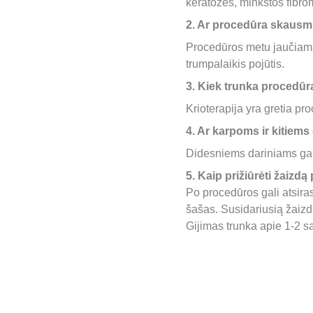
keratozės, minkštos fibrom
2. Ar procedūra skausm
Procedūros metu jaučiamas
trumpalaikis pojūtis.
3. Kiek trunka procedūr
Krioterapija yra gretia pro
4. Ar karpoms ir kitiem
Didesniems dariniams gali
5. Kaip prižiūrėti žaizd
Po procedūros gali atsirast
šašas. Susidariusią žaizdą r
Gijimas trunka apie 1-2 sa