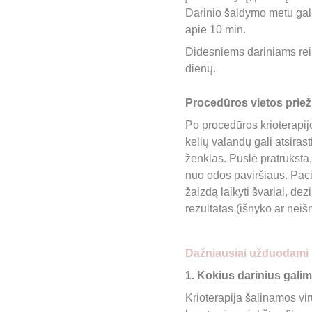
Darinio šaldymo metu gali
apie 10 min.
Didesniems dariniams reik
dienų.
Procedūros vietos prie
Po procedūros krioterapij
kelių valandų gali atsiras
ženklas. Pūslė pratrūksta
nuo odos paviršiaus. Pac
žaizdą laikyti švariai, dezi
rezultatas (išnyko ar nei
Dažniausiai užduodami 
1. Kokius darinius galim
Krioterapija šalinamos vi