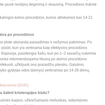
te jausti nestiprų deginimą ir skausmą. Procedūros trukmė 
alingos kelios procedūros, kurios atliekamos kas 14-21 
žiūra po procedūros
os plote atsiranda paraudimas ir nežymus patinimas. Po 
ti pūslė, kuri yra vertinama kaip efektyvios procedūros 
, šlapiuoja, pasidengia šašu, kuri po 1–2 savaičių nukrenta 
ientui rekomenduojama likusią po atviros procedūros 
nfekuoti, užklijuoti orui pralaidžiu pleistru. Galutinis 
šnyko gydytas odos darinys) vertinamas po 14-28 dienų. 
klausimai (DUK)
a šalinti krioterapijos būdu? 
rusinės karpos, užkrečiamasis moliuskas, seborėjinės 