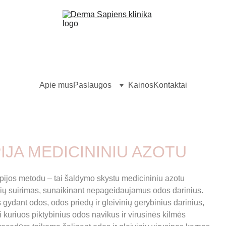
Apie mus
Paslaugos
Kainos
Kontaktai
IJA MEDICININIU AZOTU
apijos metodu – tai šaldymo skystu medicininiu azotu 
ių suirimas, sunaikinant nepageidaujamus odos darinius. 
gydant odos, odos priedų ir gleivinių gerybinius darinius, 
i kuriuos piktybinius odos navikus ir virusinės kilmės 