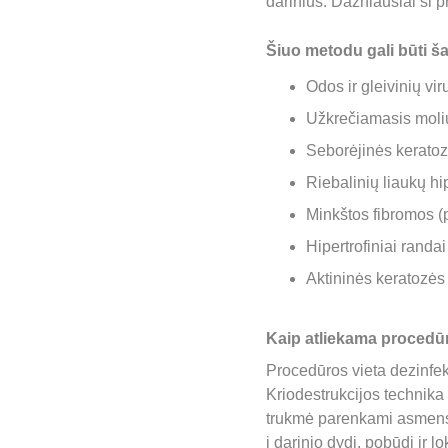
darinius. Dažniausiai ši p
Šiuo metodu gali būti šal
Odos ir gleivinių vi
Užkrečiamasis moli
Seborėjinės kerato
Riebalinių liaukų hi
Minkštos fibromos (
Hipertrofiniai randai
Aktininės keratozės
Kaip atliekama procedū
Procedūros vieta dezinfe
Kriodestrukcijos technika 
trukmė parenkami asmens s
į darinio dydį, pobūdį ir 