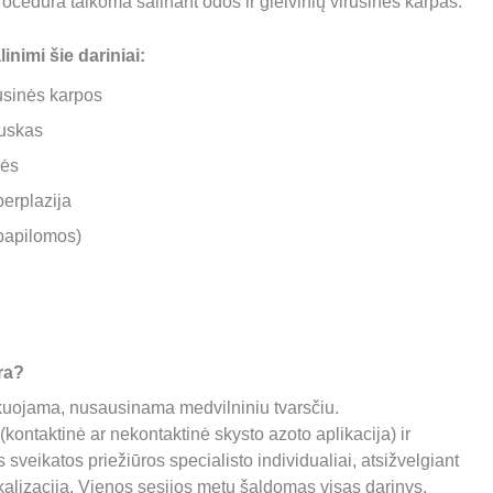
rocedūra taikoma šalinant odos ir gleivinių virusines karpas.
inimi šie dariniai:
rusinės karpos
uskas
zės
perplazija
papilomos)
ra? 
kuojama, nusausinama medvilniniu tvarsčiu. 
(kontaktinė ar nekontaktinė skysto azoto aplikacija) ir 
veikatos priežiūros specialisto individualiai, atsižvelgiant 
lokalizaciją. Vienos sesijos metu šaldomas visas darinys. 