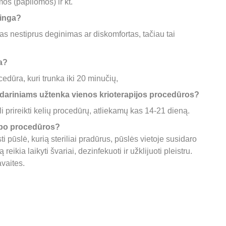
os (papilomos) ir kt.
inga? 
 nestiprus deginimas ar diskomfortas, tačiau tai 
a? 
cedūra, kuri trunka iki 20 minučių, 
s dariniams užtenka vienos krioterapijos procedūros? 
 prireikti kelių procedūrų, atliekamų kas 14-21 dieną.
ą po procedūros? 
i pūslė, kurią steriliai pradūrus, pūslės vietoje susidaro 
eikia laikyti švariai, dezinfekuoti ir užklijuoti pleistru. 
vaites.