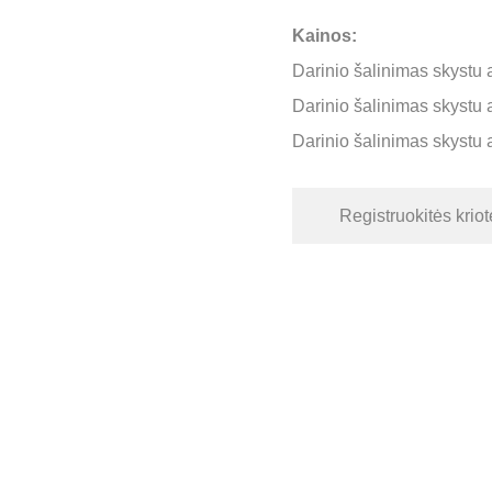
Kainos:
Darinio šalinimas skystu az
Darinio šalinimas skystu az
Darinio šalinimas skystu az
Registruokitės krio