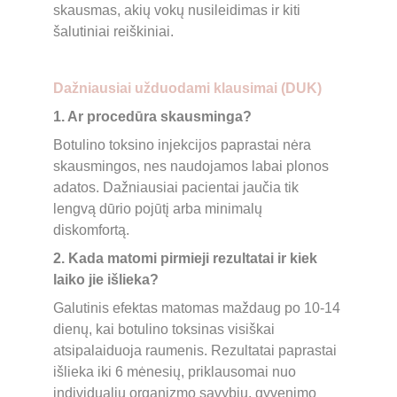
skausmas, akių vokų nusileidimas ir kiti 
šalutiniai reiškiniai.
Dažniausiai užduodami klausimai (DUK)
1. Ar procedūra skausminga?
Botulino toksino injekcijos paprastai nėra 
skausmingos, nes naudojamos labai plonos 
adatos. Dažniausiai pacientai jaučia tik 
lengvą dūrio pojūtį arba minimalų 
diskomfortą. 
2. Kada matomi pirmieji rezultatai ir kiek 
laiko jie išlieka?
Galutinis efektas matomas maždaug po 10-14 
dienų, kai botulino toksinas visiškai 
atsipalaiduoja raumenis. Rezultatai paprastai 
išlieka iki 6 mėnesių, priklausomai nuo 
individualių organizmo savybių, gyvenimo 