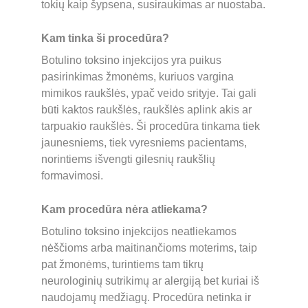
tokių kaip šypsena, susiraukimas ar nuostaba.
Kam tinka ši procedūra?
Botulino toksino injekcijos yra puikus 
pasirinkimas žmonėms, kuriuos vargina 
mimikos raukšlės, ypač veido srityje. Tai gali 
būti kaktos raukšlės, raukšlės aplink akis ar 
tarpuakio raukšlės. Ši procedūra tinkama tiek 
jaunesniems, tiek vyresniems pacientams, 
norintiems išvengti gilesnių raukšlių 
formavimosi.
Kam procedūra nėra atliekama?
Botulino toksino injekcijos neatliekamos 
nėščioms arba maitinančioms moterims, taip 
pat žmonėms, turintiems tam tikrų 
neurologinių sutrikimų ar alergiją bet kuriai iš 
naudojamų medžiagų. Procedūra netinka ir 