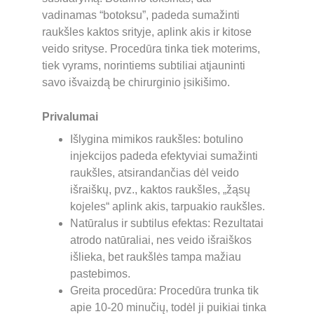
vadinamas “botoksu”, padeda sumažinti 
raukšles kaktos srityje, aplink akis ir kitose 
veido srityse. Procedūra tinka tiek moterims, 
tiek vyrams, norintiems subtiliai atjauninti 
savo išvaizdą be chirurginio įsikišimo.
Privalumai
Išlygina mimikos raukšles: botulino 
injekcijos padeda efektyviai sumažinti 
raukšles, atsirandančias dėl veido 
išraiškų, pvz., kaktos raukšles, „žąsų 
kojeles“ aplink akis, tarpuakio raukšles.
Natūralus ir subtilus efektas: Rezultatai 
atrodo natūraliai, nes veido išraiškos 
išlieka, bet raukšlės tampa mažiau 
pastebimos.
Greita procedūra: Procedūra trunka tik 
apie 10-20 minučių, todėl ji puikiai tinka 