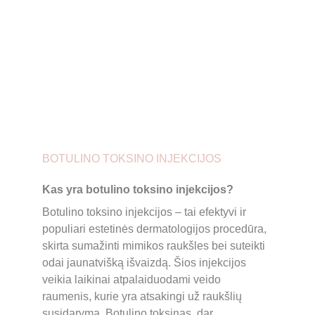
BOTULINO TOKSINO INJEKCIJOS
Kas yra botulino toksino injekcijos?
Botulino toksino injekcijos – tai efektyvi ir 
populiari estetinės dermatologijos procedūra, 
skirta sumažinti mimikos raukšles bei suteikti 
odai jaunatvišką išvaizdą. Šios injekcijos 
veikia laikinai atpalaiduodami veido 
raumenis, kurie yra atsakingi už raukšlių 
susidarymą. Botulino toksinas, dar 