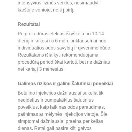
intensyvios fizinės veiklos, nesimaudyti 
karštoje vonioje, neiti į pirtį.
Rezultatai
Po procedūras efektas išryškėja po 10-14 
dienų ir laikosi iki 6 mėn, priklausomai nuo 
individualios odos savybių ir gyvenimo būdo. 
Rezultatams išlaikyti rekomenduojama 
procedūrą periodiškai kartoti, bet ne dažniau 
nei kartą į 3 mėnesius.
Galimos rizikos ir galimi šalutiniai poveikiai
Botulino injekcijos dažniausiai sukelia tik 
nedidelius ir trumpalaikius šalutinius 
poveikius, kaip laikinas odos paraudimas, 
patinimas ar mėlynės injekcijos vietoje. Šie 
simptomai dažniausiai praeina per kelias 
dienas. Retai gali pasireikšti galvos 