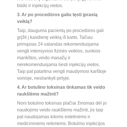
būdo ir injekcijų vietos.
3. Ar po procedūros galiu tęsti įprastą 
veiklą?
Taip, dauguma pacientų po procedūros gali 
grįžti į kasdienę veiklą iš karto. Tačiau 
pirmąsias 24 valandas rekomenduojama 
vengti intensyvios fizinės veiklos, sunkios 
mankštos, veido masažų ir 
nerekomenduojama liesti injekcijų vietos. 
Taip pat patartina vengti maudymosi karštoje 
vonioje, nesilankyti pirtyje.
4. Ar botulino toksinas tinkamas tik veido 
raukšlėms mažinti?
Nors botulino toksinas plačiai žinomas dėl jo 
naudojimo veido raukšlėms mažinti, jis taip 
pat naudojamas kitoms estetinėms ir 
medicininėms reikmėms. Botulino injekcijos 