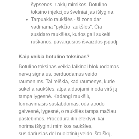
šypsenos ir akių mimikos. Botulino 
toksino injekcijos švelniai jas išlygina.
Tarpuakio raukšlės - ši zona dar 
vadinama "pykčio raukšlės". Čia 
susidaro raukšlės, kurios gali sukelti 
rūškanos, pavargusios išvaizdos įspūdį.
Kaip veikia botulino toksinas?
Botulino toksinas veikia laikinai blokuodamas 
nervų signalus, perduodamus veido 
raumenims. Tai reiškia, kad raumenys, kurie 
sukelia raukšles, atpalaiduojami ir oda virš jų 
tampa lygesnė. Kadangi raukšlių 
formavimasis sustabdomas, oda atrodo 
gaivesnė, lygesnė, o raukšlės tampa mažiau 
pastebimos. Procedūra itin efektyvi, kai 
norima išlyginti mimikos raukšles, 
susidariusias dėl nuolatinių veido išraiškų, 