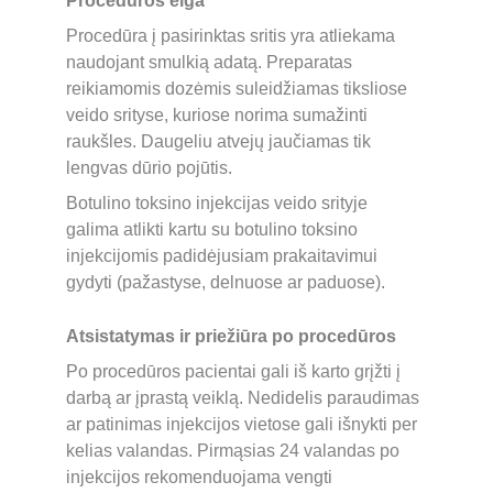
Procedūros eiga
Procedūra į pasirinktas sritis yra atliekama 
naudojant smulkią adatą. Preparatas 
reikiamomis dozėmis suleidžiamas tiksliose 
veido srityse, kuriose norima sumažinti 
raukšles. Daugeliu atvejų jaučiamas tik 
lengvas dūrio pojūtis.
Botulino toksino injekcijas veido srityje 
galima atlikti kartu su botulino toksino 
injekcijomis padidėjusiam prakaitavimui 
gydyti (pažastyse, delnuose ar paduose).
Atsistatymas ir priežiūra po procedūros
Po procedūros pacientai gali iš karto grįžti į 
darbą ar įprastą veiklą. Nedidelis paraudimas 
ar patinimas injekcijos vietose gali išnykti per 
kelias valandas. Pirmąsias 24 valandas po 
injekcijos rekomenduojama vengti 