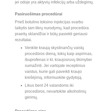
jei odoje yra aktyvių infekcijų arba uždegimų.
Pasiruošimas procedūrai
Prieš botulino toksino injekcijas svarbu 
laikytis tam tikrų nurodymų, kad procedūra 
praeitų sklandžiai ir būtų pasiekti geriausi 
rezultatai. 
Venkite kraują skystinančių vaistų 
procedūros dieną, tokių kaip aspirinas, 
ibuprofenas ir kt. kraujosruvų tikimybei 
sumažinti. Jei vartojate receptinius 
vaistus, kurie gali paveikti kraujo 
krešėjimą, informuokite gydytoją.
Likus bent 24 valandoms iki 
procedūros, nevartokite alkoholinių 
gėrimų.