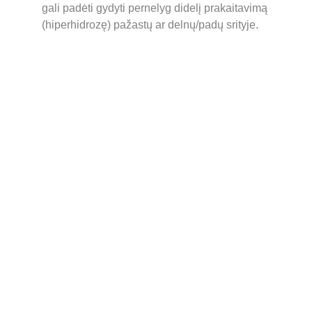
gali padėti gydyti pernelyg didelį prakaitavimą 
(hiperhidrozę) pažastų ar delnų/padų srityje.