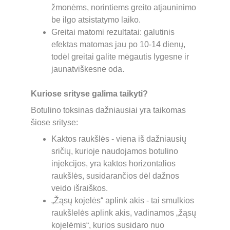
žmonėms, norintiems greito atjauninimo 
be ilgo atsistatymo laiko.
Greitai matomi rezultatai: galutinis 
efektas matomas jau po 10-14 dienų, 
todėl greitai galite mėgautis lygesne ir 
jaunatviškesne oda.
Kuriose srityse galima taikyti?
Botulino toksinas dažniausiai yra taikomas 
šiose srityse:
Kaktos raukšlės - viena iš dažniausių 
sričių, kurioje naudojamos botulino 
injekcijos, yra kaktos horizontalios 
raukšlės, susidarančios dėl dažnos 
veido išraiškos.
„Žąsų kojelės“ aplink akis - tai smulkios 
raukšlelės aplink akis, vadinamos „žąsų 
kojelėmis“, kurios susidaro nuo 