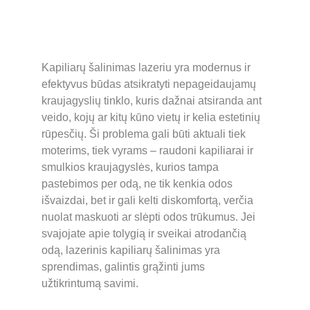
Kapiliarų šalinimas lazeriu yra modernus ir 
efektyvus būdas atsikratyti nepageidaujamų 
kraujagyslių tinklo, kuris dažnai atsiranda ant 
veido, kojų ar kitų kūno vietų ir kelia estetinių 
rūpesčių. Ši problema gali būti aktuali tiek 
moterims, tiek vyrams – raudoni kapiliarai ir 
smulkios kraujagyslės, kurios tampa 
pastebimos per odą, ne tik kenkia odos 
išvaizdai, bet ir gali kelti diskomfortą, verčia 
nuolat maskuoti ar slėpti odos trūkumus. Jei 
svajojate apie tolygią ir sveikai atrodančią 
odą, lazerinis kapiliarų šalinimas yra 
sprendimas, galintis grąžinti jums 
užtikrintumą savimi.