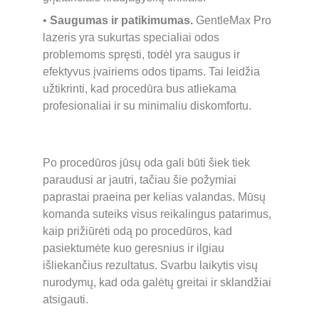
• 
Saugumas ir patikimumas.
 GentleMax Pro 
lazeris yra sukurtas specialiai odos 
problemoms spręsti, todėl yra saugus ir 
efektyvus įvairiems odos tipams. Tai leidžia 
užtikrinti, kad procedūra bus atliekama 
profesionaliai ir su minimaliu diskomfortu.
Po procedūros jūsų oda gali būti šiek tiek 
paraudusi ar jautri, tačiau šie požymiai 
paprastai praeina per kelias valandas. Mūsų 
komanda suteiks visus reikalingus patarimus, 
kaip prižiūrėti odą po procedūros, kad 
pasiektumėte kuo geresnius ir ilgiau 
išliekančius rezultatus. Svarbu laikytis visų 
nurodymų, kad oda galėtų greitai ir sklandžiai 
atsigauti.