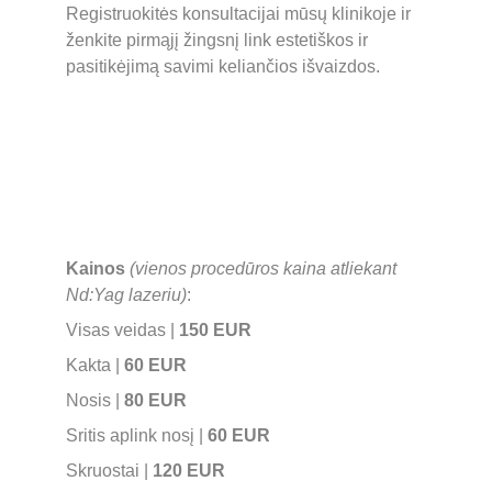
Registruokitės konsultacijai mūsų klinikoje ir 
ženkite pirmąjį žingsnį link estetiškos ir 
pasitikėjimą savimi keliančios išvaizdos.
Kainos 
(vienos procedūros kaina atliekant 
Nd:Yag lazeriu)
:
Visas veidas | 
150 EUR
Kakta | 
60 EUR
Nosis | 
80 EUR
Sritis aplink nosį | 
60 EUR
Skruostai | 
120 EUR