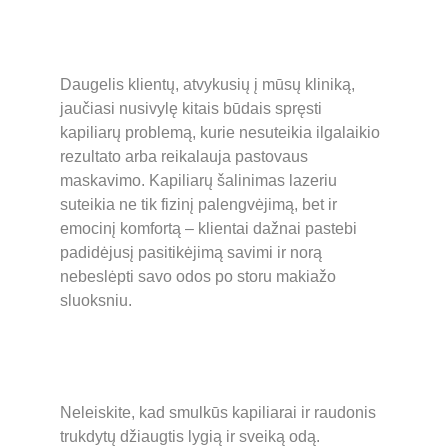
Daugelis klientų, atvykusių į mūsų kliniką, 
jaučiasi nusivylę kitais būdais spręsti 
kapiliarų problemą, kurie nesuteikia ilgalaikio 
rezultato arba reikalauja pastovaus 
maskavimo. Kapiliarų šalinimas lazeriu 
suteikia ne tik fizinį palengvėjimą, bet ir 
emocinį komfortą – klientai dažnai pastebi 
padidėjusį pasitikėjimą savimi ir norą 
nebeslėpti savo odos po storu makiažo 
sluoksniu.
Neleiskite, kad smulkūs kapiliarai ir raudonis 
trukdytų džiaugtis lygią ir sveiką odą. 