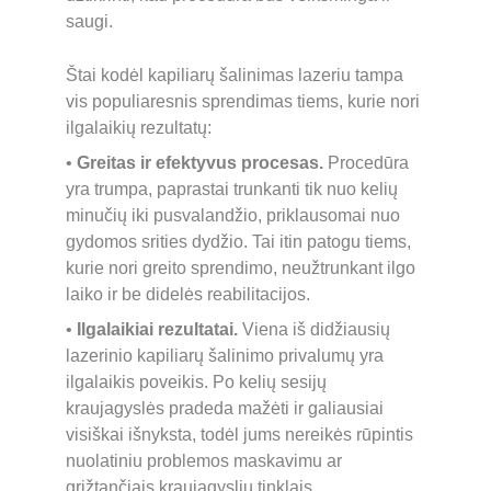
saugi.
Štai kodėl kapiliarų šalinimas lazeriu tampa 
vis populiaresnis sprendimas tiems, kurie nori 
ilgalaikių rezultatų:
• 
Greitas ir efektyvus procesas.
 Procedūra 
yra trumpa, paprastai trunkanti tik nuo kelių 
minučių iki pusvalandžio, priklausomai nuo 
gydomos srities dydžio. Tai itin patogu tiems, 
kurie nori greito sprendimo, neužtrunkant ilgo 
laiko ir be didelės reabilitacijos.
• 
Ilgalaikiai rezultatai.
 Viena iš didžiausių 
lazerinio kapiliarų šalinimo privalumų yra 
ilgalaikis poveikis. Po kelių sesijų 
kraujagyslės pradeda mažėti ir galiausiai 
visiškai išnyksta, todėl jums nereikės rūpintis 
nuolatiniu problemos maskavimu ar 
grįžtančiais kraujagyslių tinklais.