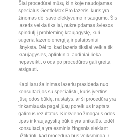
Šiai procedūrai mūsų klinikoje naudojamas 
specialus GentleMax Pro lazeris, kuris yra 
žinomas dėl savo efektyvumo ir saugumo. Šis 
lazeris veikia tiksliai, nukreipdamas šviesos 
spindulį į probleminę kraujagyslę, kuri 
sugeria lazerio energiją ir palaipsniui 
išnyksta. Dėl to, kad lazeris tiksliai veikia tik 
kraujagysles, aplinkiniai audiniai lieka 
nepaveikti, o oda po procedūros gali greitai 
atsigauti.
Kapiliarų šalinimas lazeriu prasideda nuo 
konsultacijos su specialistu, kuris įvertins 
jūsų odos būklę, nustatys, ar ši procedūra yra 
tinkamiausia pagal jūsų poreikius ir aptars 
galimus rezultatus. Kiekvieno žmogaus odos 
tipas ir kraujagyslių būklė yra unikalūs, todėl 
konsultacija yra esminis žingsnis siekiant 
užtikrinti, kad procedūra bus veiksminga ir 